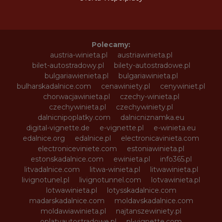
Polecamy:
austria-winieta.pl
austriawinieta.pl
bilet-autostradowy.pl
bilety-autostradowe.pl
bulgariawienieta.pl
bulgariawinieta.pl
bulharskadalnice.com
cenawiniety.pl
cenywiniet.pl
chorwacjawinieta.pl
czechy-winieta.pl
czechywinieta.pl
czechywiniety.pl
dalnicnipoplatky.com
dalnicniznamka.eu
digital-vignette.de
e-vignette.pl
e-winieta.eu
edalnice.org
edalnice.pl
electronicavinieta.com
electroniceviniete.com
estoniawinieta.pl
estonskadalnice.com
ewinieta.pl
info365.pl
litvadalnice.com
litwa-winieta.pl
litwawinieta.pl
livignotunel.pl
livignotunnel.com
lotvawinieta.pl
lotwawinieta.pl
lotysskadalnice.com
madarskadalnice.com
moldavskadalnice.com
moldawiawinieta.pl
najtanszewiniety.pl
oplatyautostradowe.pl
pl-vignette.com