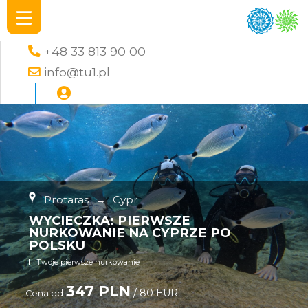
+48 33 813 90 00
info@tu1.pl
Protaras
→
Cypr
WYCIECZKA: PIERWSZE
NURKOWANIE NA CYPRZE PO
POLSKU
Twoje pierwsze nurkowanie
347 PLN
/ 80 EUR
Cena od