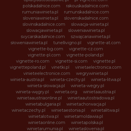
polskadalnice.com
rakouskadalnice.com
rumuniawinieta.pl
rumunskadalnice.com
sloveniawinieta.pl
slovenskadalnice.com
slovinskadalnice.com
slowacja-winieta.pl
slowacjawinieta.pl
sloweniawinieta.pl
svycarskadalnice.com
szwajcariawinieta.pl
słoweniawinieta.pl
tunellivigno.pl
vignette-at.com
vignette-bg.com
vignette-cz.com
vignette-pl.com
vignette-poland.pl
vignette-ro.com
vignette-si.com
vignette.pl
vignettepoland.pl
vinetki.pl
vinietaelectronica.com
vinieteelectronice.com
wegrywinieta.pl
winieta-austria.pl
winieta-czechy.pl
winieta-litwa.pl
winieta-słowacja.pl
winieta-wegry.pl
winieta-węgry.pl
winieta.org
winietaaustria.pl
winietaaustriaonline.pl
winietaautostradowa.pl
winietabulgaria.pl
winietachorwacja.pl
winietaczechy.pl
winietaestonia.pl
winietalitwa.pl
winietalotwa.pl
winietamoldawia.pl
winietaonline.com
winietapolska.pl
winietarumunia.pl
winietaslovenia.pl