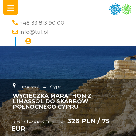
+48 33 813 90 00
info@tu1.pl
Limassol
→
Cypr
WYCIECZKA MARATHON Z
LIMASSOL DO SKARBÓW
PÓŁNOCNEGO CYPRU
326 PLN / 75
Cena od
434 PLN / 100 EUR
EUR