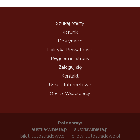
Szukaj oferty
Kierunki
Destynacje
Polityka Prywatności
Regulamin strony
Zaloguj się
Kontakt
Usługi Internetowe
Oferta Współpracy
Polecamy:
austria-winieta.pl
austriawinieta.pl
bilet-autostradowy.pl
bilety-autostradowe.pl