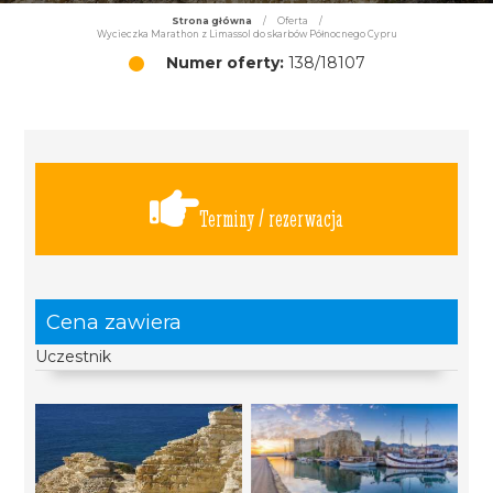
Strona główna
/
Oferta
/
Wycieczka Marathon z Limassol do skarbów Północnego Cypru
Numer oferty:
138/18107
Terminy / rezerwacja
Cena zawiera
Uczestnik