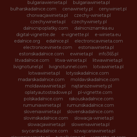
bulgariawienieta.pl
bulgariawinieta.pl
bulharskadalnice.com
cenawiniety.pl
cenywiniet.pl
chorwacjawinieta.pl
czechy-winieta.pl
czechywinieta.pl
czechywiniety.pl
dalnicnipoplatky.com
dalnicniznamka.eu
digital-vignette.de
e-vignette.pl
e-winieta.eu
edalnice.org
edalnice.pl
electronicavinieta.com
electroniceviniete.com
estoniawinieta.pl
estonskadalnice.com
ewinieta.pl
info365.pl
litvadalnice.com
litwa-winieta.pl
litwawinieta.pl
livignotunel.pl
livignotunnel.com
lotvawinieta.pl
lotwawinieta.pl
lotysskadalnice.com
madarskadalnice.com
moldavskadalnice.com
moldawiawinieta.pl
najtanszewiniety.pl
oplatyautostradowe.pl
pl-vignette.com
polskadalnice.com
rakouskadalnice.com
rumuniawinieta.pl
rumunskadalnice.com
sloveniawinieta.pl
slovenskadalnice.com
slovinskadalnice.com
slowacja-winieta.pl
slowacjawinieta.pl
sloweniawinieta.pl
svycarskadalnice.com
szwajcariawinieta.pl