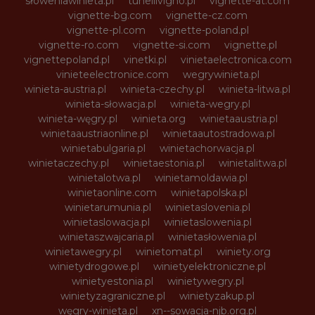
słoweniawinieta.pl
tunellivigno.pl
vignette-at.com
vignette-bg.com
vignette-cz.com
vignette-pl.com
vignette-poland.pl
vignette-ro.com
vignette-si.com
vignette.pl
vignettepoland.pl
vinetki.pl
vinietaelectronica.com
vinieteelectronice.com
wegrywinieta.pl
winieta-austria.pl
winieta-czechy.pl
winieta-litwa.pl
winieta-słowacja.pl
winieta-wegry.pl
winieta-węgry.pl
winieta.org
winietaaustria.pl
winietaaustriaonline.pl
winietaautostradowa.pl
winietabulgaria.pl
winietachorwacja.pl
winietaczechy.pl
winietaestonia.pl
winietalitwa.pl
winietalotwa.pl
winietamoldawia.pl
winietaonline.com
winietapolska.pl
winietarumunia.pl
winietaslovenia.pl
winietaslowacja.pl
winietaslowenia.pl
winietaszwajcaria.pl
winietasłowenia.pl
winietawegry.pl
winietomat.pl
winiety.org
winietydrogowe.pl
winietyelektroniczne.pl
winietyestonia.pl
winietywegry.pl
winietyzagraniczne.pl
winietyzakup.pl
węgry-winieta.pl
xn--sowacja-njb.org.pl