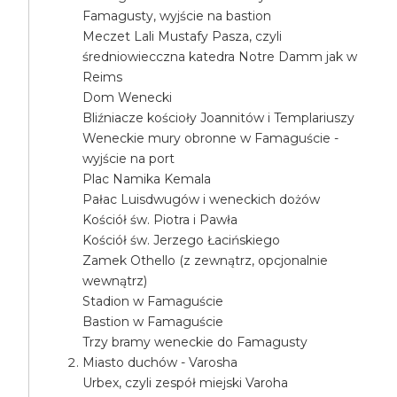
Famagusty, wyjście na bastion
Meczet Lali Mustafy Pasza, czyli
średniowiecczna katedra Notre Damm jak w
Reims
Dom Wenecki
Bliźniacze kościoły Joannitów i Templariuszy
Weneckie mury obronne w Famaguście -
wyjście na port
Plac Namika Kemala
Pałac Luisdwugów i weneckich dożów
Kościół św. Piotra i Pawła
Kościół św. Jerzego Łacińskiego
Zamek Othello (z zewnątrz, opcjonalnie
wewnątrz)
Stadion w Famaguście
Bastion w Famaguście
Trzy bramy weneckie do Famagusty
Miasto duchów - Varosha
Urbex, czyli zespół miejski Varoha