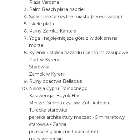
Plaża Varosha
Palm Beach plaża nadziei
Salamina starożytne miasto (2.5 eur wstęp)
Iskele plaża
Ruiny Zamku Kantara
Yoga - najpiękniejsza góra z widokiem na
morze
Kyrenia - stolica hazardu i centrum zakupowe
Port w Kyrenii
Starówka
Zamek w Kyrenii
Ruiny opactwa Bellapais
Nikozja Cypru Północnego
Karawensjar Buyuk Han
Meczet Selima czyli św. Zofii katedra
Turecka starówka
perełka architektury meczet - 5 minaretowy
starówka - Zahria
przejście graniczne Ledra street
mury weneckie